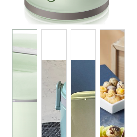
电磁炉 电陶炉 煮食炉
GEMINI PRO系列
旅行及露营用品
榨汁机 搅拌机 厨师机 食物处理器
电热水瓶 养生壶
多功能煮食锅
烤箱 蒸炉 微波炉 蒸烤箱
电饭煲
真空包装机