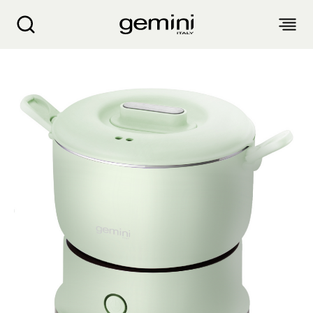
Gemini 便携式多功能迷你煮食锅 GMC5V
关于我们
产品介绍
客户服务
生活电器
博客
入厨小家电
销售点
空气净化设备
衣物烘干机
抽湿机 迷你抽湿机 浴室宝
产品保修
个人护理
配件及其他
风扇
气炸锅 气炸焗炉
蒸汽挂烫机 熨斗
面包机 烤面包机 松饼机
生活时尚
产品保修登记
电子及体脂磅
电暖产品
厨余机
繁
簡
EN
家电维修收集站
头发造型器
吸尘机 除尘螨机