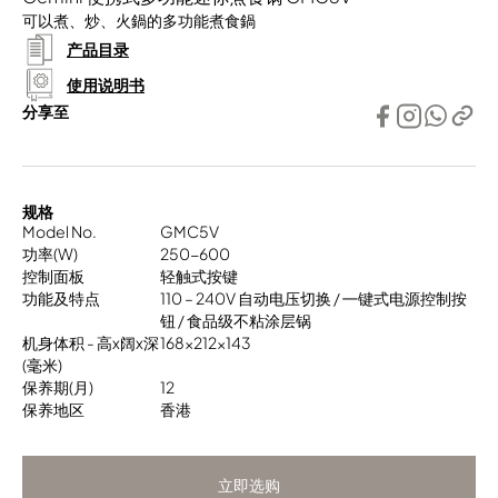
可以煮、炒、火鍋的多功能煮食鍋
产品目录
使用说明书
分享至
规格
Model No.
GMC5V
功率(W)
250-600
控制面板
轻触式按键
功能及特点
110 – 240V 自动电压切换 / ㇐键式电源控制按
钮 / 食品级不粘涂层锅
机身体积 - 高x阔x深
168x212x143
(毫米)
保养期(月)
12
保养地区
香港
立即选购
立即选购