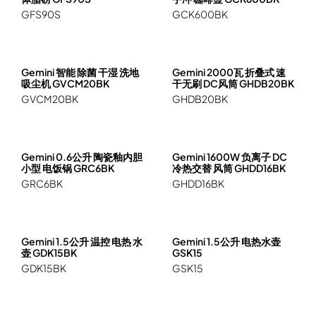
电磁炉 电陶炉 煮食炉
GFS90S
GCK600BK
GEMINI PRO系列
旅行及露营用品
榨汁机 搅拌机 厨师机 食物处理器
电热水瓶 养生壶
多功能煮食锅
烤箱 蒸炉 微波炉 蒸烤箱
Gemini 智能 除菌 干湿 洗地
Gemini 2000瓦 折叠式 速
电饭煲
吸尘机 GVCM20BK
干无刷 DC风筒 GHDB20BK
真空包装机
GVCM20BK
GHDB20BK
Gemini 0.6公升 陶瓷釉内胆
Gemini 1600W 负离子 DC
小型 电饭锅 GRC6BK
冷热交替 风筒 GHDD16BK
GRC6BK
GHDD16BK
Gemini 1.5公升 温控 电热 水
Gemini 1.5公升 电热水壶
壶 GDK15BK
GSK15
GDK15BK
GSK15