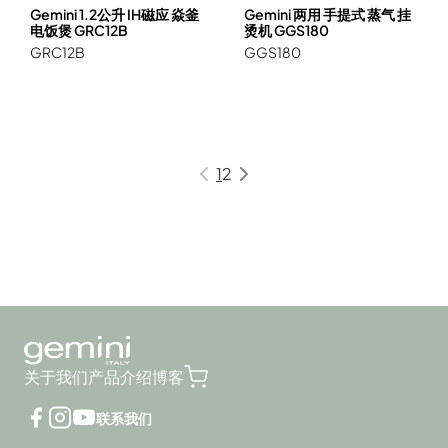
Gemini 1.2公升 IH磁应 焱釜
Gemini 两用 手提式 蒸气 挂
电饭煲 GRC12B
烫机 GGS180
GRC12B
GGS180
1
2
关于我们
产品介绍
博客
联系我们