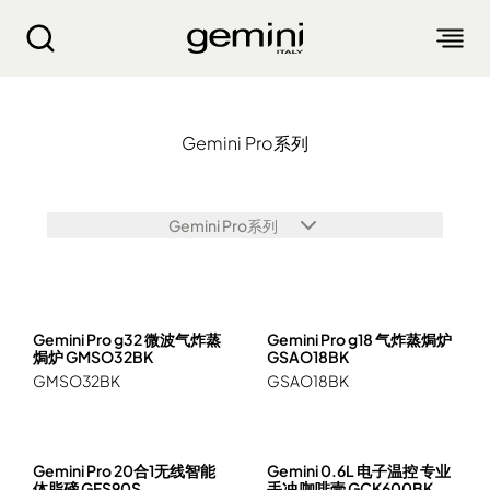
Gemini Pro系列
Gemini Pro系列
关于我们
产品介绍
Gemini Pro系列
客户服务
生活电器
博客
入厨小家电
销售点
Gemini Pro g32 微波气炸蒸
Gemini Pro g18 气炸蒸焗炉
空气净化设备
焗炉 GMSO32BK
GSAO18BK
衣物烘干机
GMSO32BK
GSAO18BK
抽湿机 迷你抽湿机 浴室宝
产品保修
个人护理
配件及其他
风扇
气炸锅 气炸焗炉
蒸汽挂烫机 熨斗
面包机 烤面包机 松饼机
生活时尚
产品保修登记
电子及体脂磅
电暖产品
Gemini Pro 20合1无线智能
Gemini 0.6L 电子温控 专业
厨余机
繁
簡
EN
家电维修收集站
头发造型器
吸尘机 除尘螨机
体脂磅 GFS90S
手冲 咖啡壸 GCK600BK