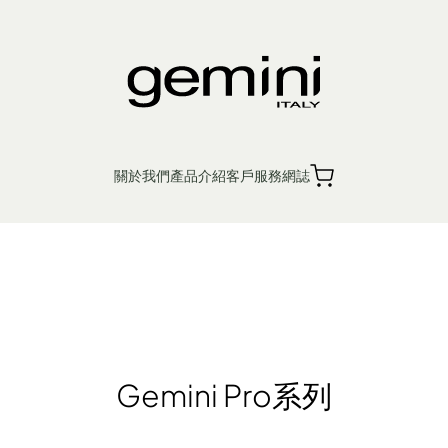
關於我們
產品介紹
客戶服務
網誌
繁
簡
EN
銷售點
產品保養
入廚小家電
個人護理
生活時尚
Ge
Gemini Pro系列
機 浴室寶
 鬆餅機
廚餘機
風扇
蒸汽掛燙機 熨斗
電磁爐 電陶爐 煮食爐
電暖產品
榨汁機 攪拌機 廚師機 食物處理器
吸塵機 除塵蟎機
電熱