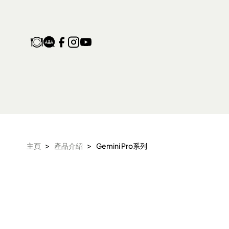
Gemini Pro系列
>
>
主頁
產品介紹
Gemini Pro系列
產品保養登記
家電維修收集站
生活電器
空氣淨化設備
配件及其他
電子及體脂磅
旅行及露營用品
氣炸鍋 氣炸焗爐
衣物烘乾機
頭髮造型器
抽濕機 迷你抽濕
麵包機 多士爐