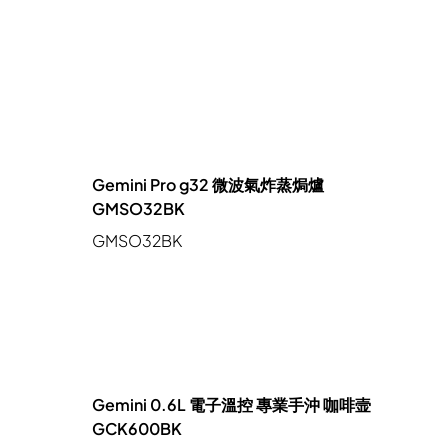
焗爐 蒸爐 微波爐 蒸焗爐
電飯煲
真空包裝機
Gemini Pro g32 微波氣炸蒸焗爐
GMSO32BK
GMSO32BK
Gemini 0.6L 電子溫控 專業手沖 咖啡壸
GCK600BK