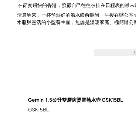
焗爐 蒸爐 微波爐 蒸焗爐
電飯煲
真空包裝機
在節奏飛快的香港，照顧自己往往被排在日程表的最末端。
清晨醒來，一杯預熱好的溫水喚醒腸胃；午後在辦公室
水瓶與靈活的小型養生壺，無論是溫暖家庭、極簡辦公
Gemini 1.5公升雙層防燙電熱水壺 GSK15BL
GSK15BL