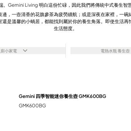
Gemini Living 明白這份忙碌，因此我們將傳統中式養
桌邊，一壺清香的花旗參茶為疲勞續航；或是深夜在家裡，一碗
室還是溫馨的小蝸居，都能找到屬於你的養生角落。即使生活再
生活態度。
入廚小家電
電熱水瓶 養生壺
Gemini 四季智能迷你養生壺 GMK600BG
GMK600BG