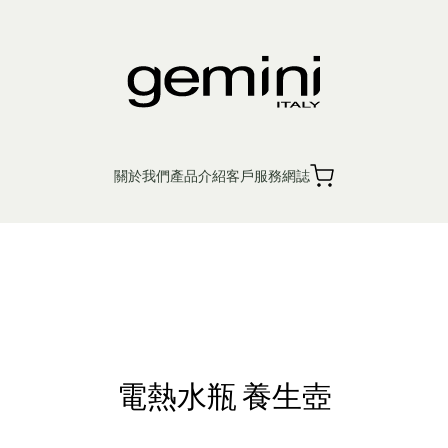
能萬用電煮杯系列 - Ge
關於我們
產品介紹
客戶服務
網誌
繁
簡
EN
銷售點
產品保養
入廚小家電
個人護理
生活時尚
Ge
電熱水瓶 養生壺
機 浴室寶
 鬆餅機
廚餘機
風扇
蒸汽掛燙機 熨斗
電磁爐 電陶爐 煮食爐
電暖產品
榨汁機 攪拌機 廚師機 食物處理器
吸塵機 除塵蟎機
電熱