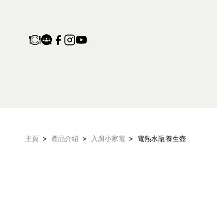
電熱水瓶、小型養生壺｜多功
>
>
>
主頁
產品介紹
入廚小家電
電熱水瓶 養生壺
產品保養登記
家電維修收集站
生活電器
空氣淨化設備
配件及其他
電子及體脂磅
旅行及露營用品
氣炸鍋 氣炸焗爐
衣物烘乾機
頭髮造型器
抽濕機 迷你抽濕
麵包機 多士爐