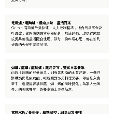
電磁爐 / 電陶爐：極速加熱，靈活百搭
Gemini 電磁爐升溫快速、火力控制精準，適合日常煮食及
打邊爐；電陶爐則兼容多種鍋具，無論砂鍋、玻璃鍋或傳
統煲具都能靈活配合使用。讓每一份料理心思，都在恰到
好處的火候中盡情發揮。
焗爐 / 蒸爐 / 蒸焗爐：蒸烤皆宜，豐富日常餐單
由原汁原味的鮮嫩蒸魚，到香氣四溢的金黃烤雞，一機包
辦烘焗與蒸氣功能，輕鬆應對多元料理需要。即使是入廚
新手，也能從容掌握蒸、焗、烤的滋味變化，為家人炮製
多元的美味餐單，為餐桌添上更多新意。
電熱水瓶 / 養生壺：精準溫控，細味日常滋補