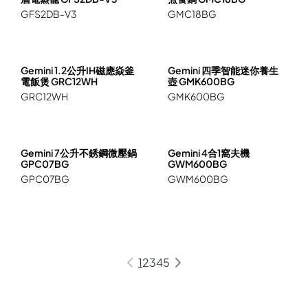
GFS2DB-V3
GMC18BG
Gemini 1.2公升IH磁應焱釜
Gemini 四季智能迷你養生
電飯煲 GRC12WH
壺 GMK600BG
GRC12WH
GMK600BG
Gemini 7公升不銹鋼微壓鍋
Gemini 4合1窩夫機
GPC07BG
GWM600BG
GPC07BG
GWM600BG
1
2
3
4
5