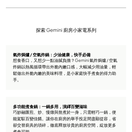
探索 Gemini 廚房小家電系列
氣炸焗爐 / 空氣炸鍋：少油健康，快手必備
想食香口，又想少一點油膩負擔？Gemini 氣炸焗爐 / 空氣
炸鍋以熱風循環帶出外脆內嫩口感，大幅減少用油量，輕
鬆做出外脆內嫩的美味料理，是小家庭快手煮食的得力助
手。
多功能煮食鍋：一鍋多用，演繹百變滋味
巧妙融匯煎、炒、慢燉與熬煮於一身，只需輕巧一鍋，便
能駕馭百變佳餚。讓你在廚房的舉手投足間盡顯從容，省
卻交替廚具的瑣碎，徹底釋放珍貴的廚房空間，綻放更多
煮食可能。