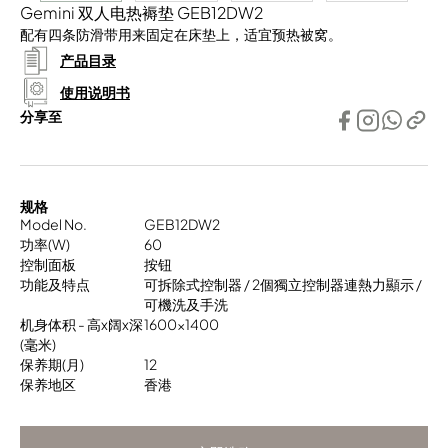
Gemini 双人电热褥垫 GEB12DW2
配有四条防滑带用来固定在床垫上，适宜预热被窝。
产品目录
使用说明书
分享至
规格
Model No.
GEB12DW2
功率(W)
60
控制面板
按钮
功能及特点
可拆除式控制器 / 2個獨立控制器連熱力顯示 /
可機洗及手洗
机身体积 - 高x阔x深
1600x1400
(毫米)
保养期(月)
12
保养地区
香港