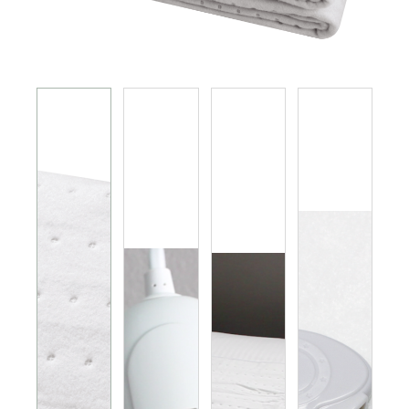
电磁炉 电陶炉 煮食炉
GEMINI PRO系列
旅行及露营用品
榨汁机 搅拌机 厨师机 食物处理器
电热水瓶 养生壶
多功能煮食锅
烤箱 蒸炉 微波炉 蒸烤箱
电饭煲
真空包装机