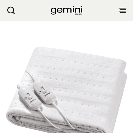
Gemini 双人电热褥垫 GEB12DW2
关于我们
产品介绍
客户服务
生活电器
博客
入厨小家电
销售点
空气净化设备
衣物烘干机
抽湿机 迷你抽湿机 浴室宝
产品保修
个人护理
配件及其他
风扇
气炸锅 气炸焗炉
蒸汽挂烫机 熨斗
面包机 烤面包机 松饼机
生活时尚
产品保修登记
电子及体脂磅
电暖产品
厨余机
繁
簡
EN
家电维修收集站
头发造型器
吸尘机 除尘螨机