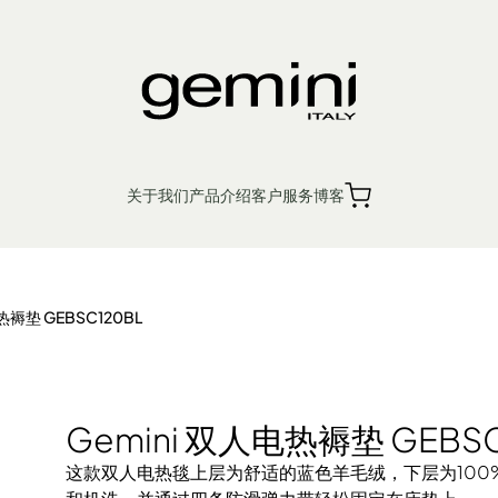
BSC120BL
关于我们
产品介绍
客户服务
博客
繁
簡
EN
销售点
产品保修
热褥垫 GEBSC120BL
入厨小家电
个人护理
生活时尚
Ge
Gemini 双人电热褥垫 GEBSC
这款双人电热毯上层为舒适的蓝色羊毛绒，下层为100
机 浴室宝
机 松饼机
风扇
厨余机
蒸汽挂烫机 熨斗
电磁炉 电陶炉 煮食炉
电暖产品
榨汁机 搅拌机 厨师机 食物处理器
吸尘机 除尘螨机
电