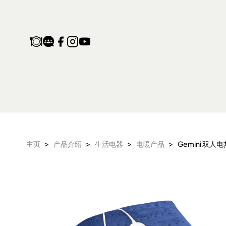
Gemini 双人电热褥垫 GE
>
>
>
>
主页
产品介绍
生活电器
电暖产品
Gemini 双人电
产品保修登记
家电维修收集站
生活电器
空气净化设备
配件及其他
电子及体脂磅
旅行及露营用品
气炸锅 气炸焗炉
衣物烘干机
头发造型器
抽湿机 迷你抽湿
面包机 烤面包