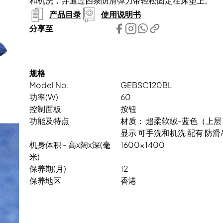
和机洗，并通过四条防滑弹力带轻松固定在床垫上。
产品目录
使用说明书
分享至
规格
Model No.
GEBSC120BL
功率(W)
60
控制面板
按钮
功能及特点
材质： 超柔软绒-蓝色（上层）
显示 可手洗和机洗 配有 防
机身体积 - 高x阔x深(毫
1600x1400
米)
保养期(月)
12
保养地区
香港