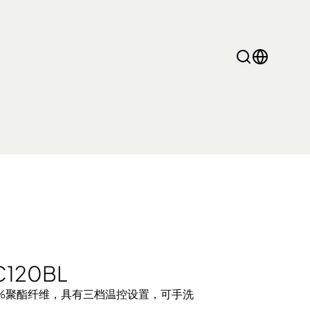
mini Pro系列
120BL
%聚酯纤维，具有三档温控设置，可手洗
热水瓶 养生壶
多功能煮食锅