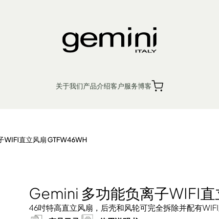
FI直立风扇 GTFW46WH
关于我们
产品介绍
客户服务
博客
繁
簡
EN
销售点
产品保修
子WIFI直立风扇 GTFW46WH
入厨小家电
个人护理
生活时尚
Ge
Gemini 多功能负离子WIFI
46吋特高直立风扇，后壳和风轮可完全拆除并配有WIF
机 浴室宝
机 松饼机
风扇
厨余机
蒸汽挂烫机 熨斗
电磁炉 电陶炉 煮食炉
电暖产品
榨汁机 搅拌机 厨师机 食物处理器
吸尘机 除尘螨机
电