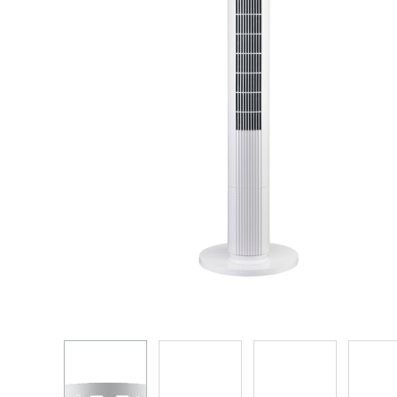
烤箱 蒸炉 微波炉 蒸烤箱
电饭煲
真空包装机