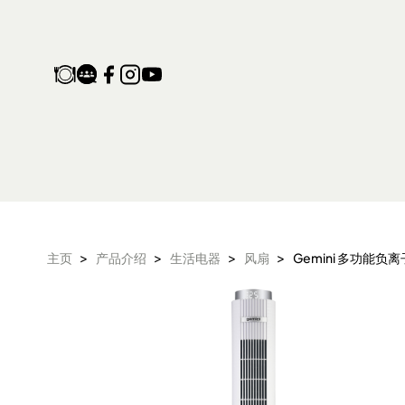
Gemini 多功能负离子WI
>
>
>
>
主页
产品介绍
生活电器
风扇
Gemini 多功能负离
产品保修登记
家电维修收集站
生活电器
空气净化设备
配件及其他
电子及体脂磅
旅行及露营用品
气炸锅 气炸焗炉
衣物烘干机
头发造型器
抽湿机 迷你抽湿
面包机 烤面包