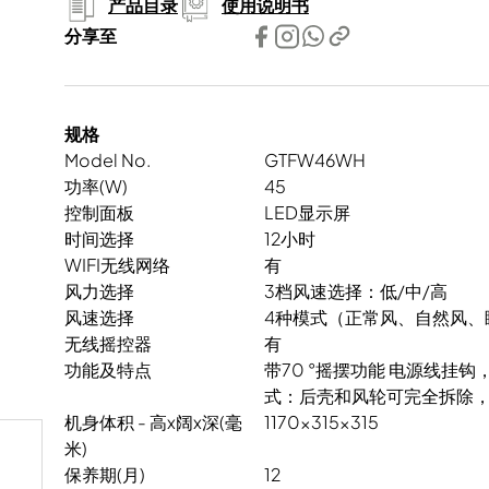
产品目录
使用说明书
分享至
规格
Model No.
GTFW46WH
功率(W)
45
控制面板
LED显示屏
时间选择
12小时
WIFI无线网络
有
风力选择
3档风速选择：低/中/高
风速选择
4种模式（正常风、自然风、
无线摇控器
有
功能及特点
带70 °摇摆功能 电源线挂
式：后壳和风轮可完全拆除
机身体积 - 高x阔x深(毫
1170x315x315
米)
保养期(月)
12