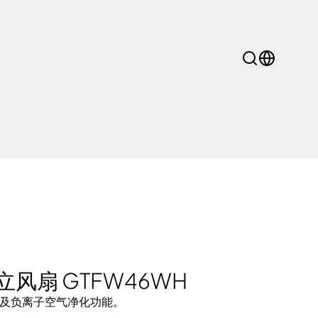
mini Pro系列
直立风扇 GTFW46WH
I及负离子空气净化功能。
热水瓶 养生壶
多功能煮食锅