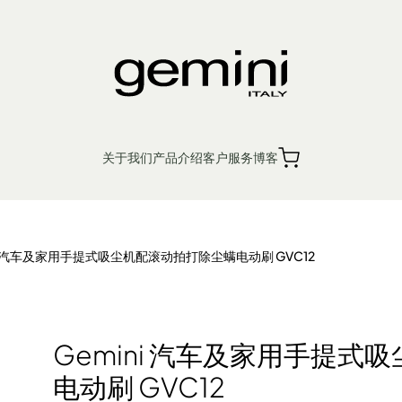
提式吸尘机配滚动拍打除尘螨电
关于我们
产品介绍
客户服务
博客
繁
簡
EN
销售点
产品保修
ni 汽车及家用手提式吸尘机配滚动拍打除尘螨电动刷 GVC12
入厨小家电
个人护理
生活时尚
Ge
Gemini 汽车及家用手提
电动刷 GVC12
机 浴室宝
机 松饼机
风扇
厨余机
蒸汽挂烫机 熨斗
电磁炉 电陶炉 煮食炉
电暖产品
榨汁机 搅拌机 厨师机 食物处理器
吸尘机 除尘螨机
电