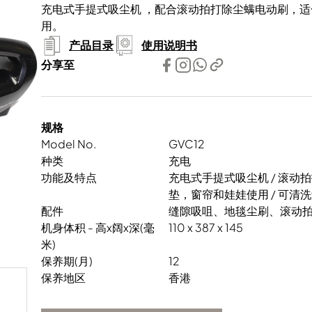
充电式手提式吸尘机 ，配合滚动拍打除尘螨电动刷，适
用。
产品目录
使用说明书
分享至
规格
Model No.
GVC12
种类
充电
功能及特点
充电式手提式吸尘机 / 滚动
垫，窗帘和娃娃使用 / 可清
配件
缝隙吸咀、地毯尘刷、滚动
机身体积 - 高x阔x深(毫
110 x 387 x 145
米)
保养期(月)
12
保养地区
香港