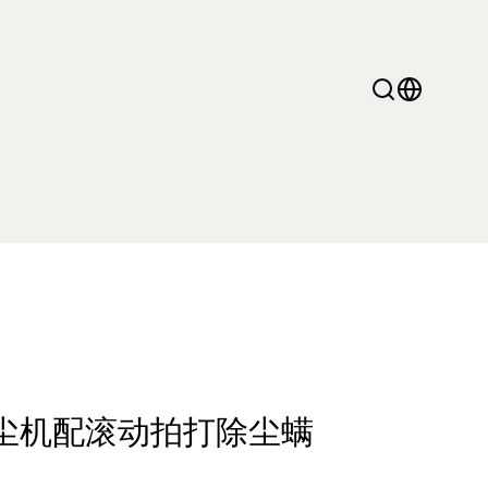
动刷 GVC12
mini Pro系列
式吸尘机配滚动拍打除尘螨
热水瓶 养生壶
多功能煮食锅