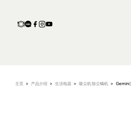
Gemini 汽车及家用手
>
>
>
>
主页
产品介绍
生活电器
吸尘机 除尘螨机
Gemi
产品保修登记
家电维修收集站
生活电器
空气净化设备
配件及其他
电子及体脂磅
旅行及露营用品
气炸锅 气炸焗炉
衣物烘干机
头发造型器
抽湿机 迷你抽湿
面包机 烤面包