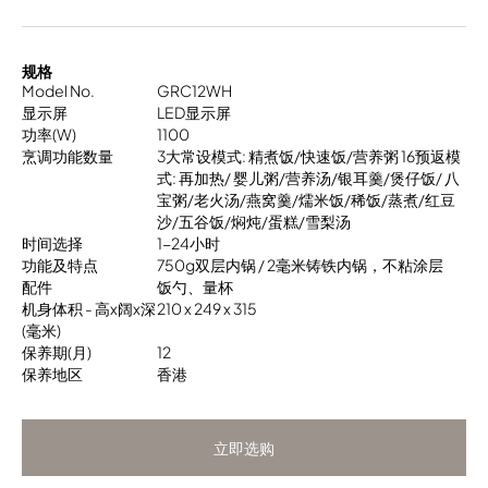
规格
Model No.
GRC12WH
显示屏
LED显示屏
功率(W)
1100
烹调功能数量
3大常设模式: 精煮饭/快速饭/营养粥 16预返模
式: 再加热/ 婴儿粥/营养汤/银耳羹/煲仔饭/ 八
宝粥/老火汤/燕窝羹/燸米饭/稀饭/蒸煮/红豆
沙/五谷饭/焖炖/蛋糕/雪梨汤
时间选择
1-24小时
功能及特点
750g双层内锅 / 2毫米铸铁内锅，不粘涂层
配件
饭勺、量杯
机身体积 - 高x阔x深
210 x 249 x 315
(毫米)
保养期(月)
12
保养地区
香港
立即选购
立即选购