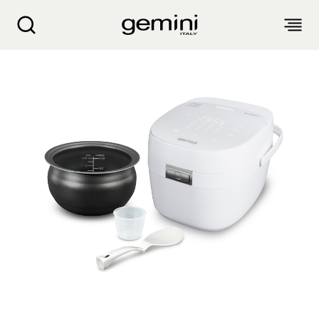
Gemini 1.2公升IH磁应焱釜电饭煲 GRC12WH
关于我们
产品介绍
客户服务
生活电器
博客
入厨小家电
销售点
空气净化设备
衣物烘干机
抽湿机 迷你抽湿机 浴室宝
产品保修
个人护理
配件及其他
风扇
气炸锅 气炸焗炉
蒸汽挂烫机 熨斗
面包机 烤面包机 松饼机
生活时尚
产品保修登记
电子及体脂磅
电暖产品
厨余机
繁
簡
EN
家电维修收集站
头发造型器
吸尘机 除尘螨机