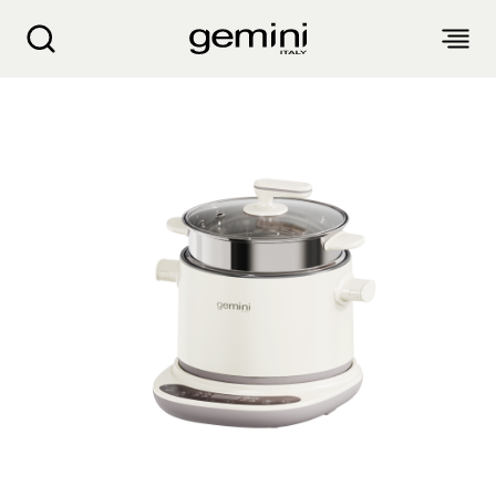
Gemini 1.8 公升多功能智能煮食锅 GMC18BG
关于我们
产品介绍
客户服务
生活电器
博客
入厨小家电
销售点
空气净化设备
衣物烘干机
抽湿机 迷你抽湿机 浴室宝
产品保修
个人护理
配件及其他
风扇
气炸锅 气炸焗炉
蒸汽挂烫机 熨斗
面包机 烤面包机 松饼机
生活时尚
产品保修登记
电子及体脂磅
电暖产品
厨余机
繁
簡
EN
家电维修收集站
头发造型器
吸尘机 除尘螨机