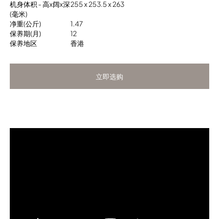
机身体积 - 高x阔x深
255 x 253.5 x 263
(毫米)
净重(公斤)
1.47
保养期(月)
12
保养地区
香港
立即选购
立即选购