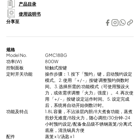
产品目录
使用说明书
分享至
规格
Model No.
GMC18BG
功率(W)
800W
控制面板
轻触式按键
定时开关功能
操作步骤： 1. 按下「预约」键，启动预约设定
模式。 2. 使用 「+ / -」按键 调整预约倒数时
间。 3. 选择所需的 功能模式（可使用预设火
力，或依需求调整「火力」强度）。 4. 再次使
用 「+ / -」按键 设定运作时间。 5. 设定完成
后，系统将自动开始倒数计时。
功能及特点
1.8L 容量，不沾涂层内胆/8大煮食功能，蒸煮
煎炒无难度/8段火力，随心调控/30分钟-24
小时预约设定/配备食品级不锈钢蒸笼/分离式
底座，清洗锅具方便
配件
蒸笼 x 1/汤匙 x 1