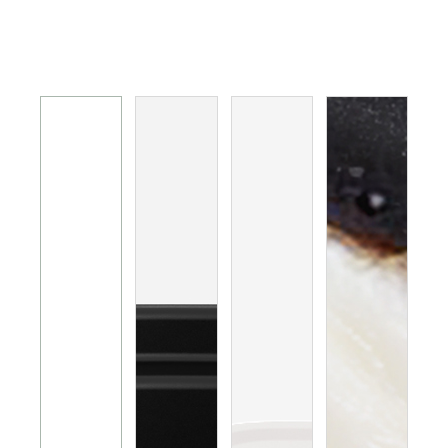
电磁炉 电陶炉 煮食炉
GEMINI PRO系列
旅行及露营用品
榨汁机 搅拌机 厨师机 食物处理器
电热水瓶 养生壶
多功能煮食锅
烤箱 蒸炉 微波炉 蒸烤箱
电饭煲
真空包装机