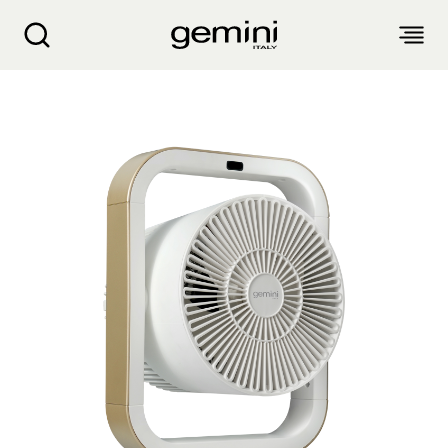
Gemini 2合1冷暖风扇 GHCF20WH
关于我们
产品介绍
客户服务
生活电器
博客
入厨小家电
销售点
空气净化设备
衣物烘干机
抽湿机 迷你抽湿机 浴室宝
产品保修
个人护理
配件及其他
风扇
气炸锅 气炸焗炉
蒸汽挂烫机 熨斗
面包机 烤面包机 松饼机
生活时尚
产品保修登记
电子及体脂磅
电暖产品
厨余机
繁
簡
EN
家电维修收集站
头发造型器
吸尘机 除尘螨机