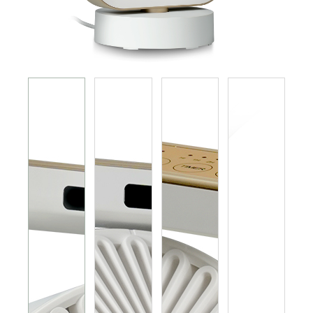
电磁炉 电陶炉 煮食炉
GEMINI PRO系列
旅行及露营用品
榨汁机 搅拌机 厨师机 食物处理器
电热水瓶 养生壶
多功能煮食锅
烤箱 蒸炉 微波炉 蒸烤箱
电饭煲
真空包装机