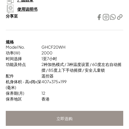
使用说明书
分享至
规格
Model No.
GHCF20WH
功率(W)
2000
时间选择
1至7小时
功能及特点
2种加热模式 / 3种温度设置 / 60度左右自动摇
摆 / 85度上下手动摇摆 / 安全儿童锁
配件
遥控器
机身体积 - 高x阔x深
407x375x199
(毫米)
保养期(月)
12
保养地区
香港
立即选购
立即选购