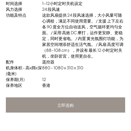
时间选择
1-12小时定时关机设定
风力选择
24 段风速
功能及特点
这款风扇提供 24 段风速选择，大小风量可随
心调校，满足不同使用需要。 / 支援 上下左右
各 90 度全方位自动送风，空气循环更均匀全
面。 / 采用 高效 DC 摩打，运作更安静、更稳
定，同时更省电。 / 内置 黄光氛围灯功能，为
家居空间增添舒适生活气氛。 / 风扇 高度可调
（88–108 cm），并设有 最长 12 小时定时关
机，坐卧皆宜，使用更自在。
配件
遥控器
机身体积 - 高x阔x深
880 - 1080 x 310 x 310
(毫米)
保养期(月)
12
保养地区
香港
立即选购
立即选购