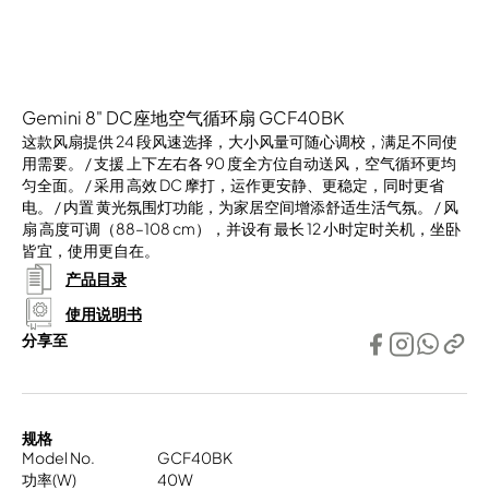
Gemini 8" DC座地空气循环扇 GCF40BK
这款风扇提供 24 段风速选择，大小风量可随心调校，满足不同使
用需要。 / 支援 上下左右各 90 度全方位自动送风，空气循环更均
匀全面。 / 采用 高效 DC 摩打，运作更安静、更稳定，同时更省
电。 / 内置 黄光氛围灯功能，为家居空间增添舒适生活气氛。 / 风
扇 高度可调（88–108 cm），并设有 最长 12 小时定时关机，坐卧
皆宜，使用更自在。
产品目录
使用说明书
分享至
规格
Model No.
GCF40BK
功率(W)
40W