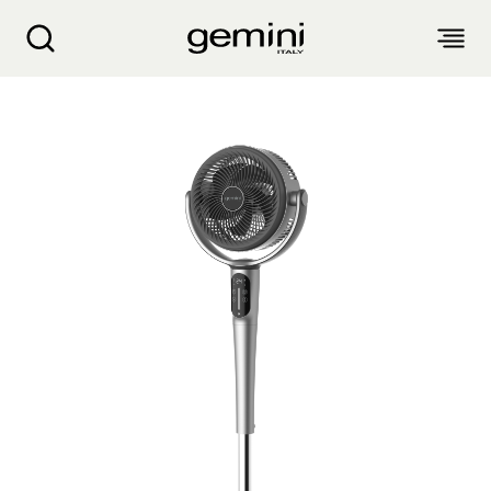
Gemini 8" DC座地空气循环扇 GCF40BK
关于我们
产品介绍
客户服务
生活电器
博客
入厨小家电
销售点
空气净化设备
衣物烘干机
抽湿机 迷你抽湿机 浴室宝
产品保修
个人护理
配件及其他
风扇
气炸锅 气炸焗炉
蒸汽挂烫机 熨斗
面包机 烤面包机 松饼机
生活时尚
产品保修登记
电子及体脂磅
电暖产品
厨余机
繁
簡
EN
家电维修收集站
头发造型器
吸尘机 除尘螨机