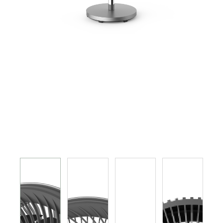
电磁炉 电陶炉 煮食炉
GEMINI PRO系列
旅行及露营用品
榨汁机 搅拌机 厨师机 食物处理器
电热水瓶 养生壶
多功能煮食锅
烤箱 蒸炉 微波炉 蒸烤箱
电饭煲
真空包装机