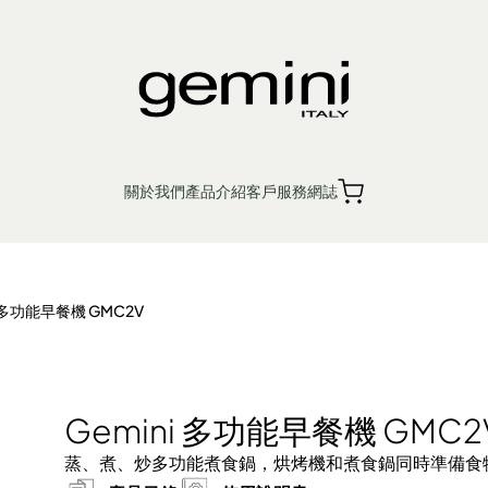
MC2V
關於我們
產品介紹
客戶服務
網誌
繁
簡
EN
銷售點
產品保養
i 多功能早餐機 GMC2V
入廚小家電
個人護理
生活時尚
Ge
Gemini 多功能早餐機 GMC2
蒸、煮、炒多功能煮食鍋，烘烤機和煮食鍋同時準備食
機 浴室寶
 鬆餅機
廚餘機
風扇
蒸汽掛燙機 熨斗
電磁爐 電陶爐 煮食爐
電暖產品
榨汁機 攪拌機 廚師機 食物處理器
吸塵機 除塵蟎機
電熱