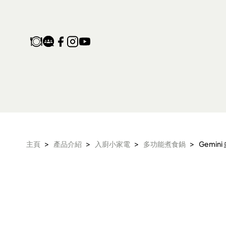
Gemini 多功能早餐機 G
>
>
>
>
主頁
產品介紹
入廚小家電
多功能煮食鍋
Gemin
產品保養登記
家電維修收集站
生活電器
空氣淨化設備
配件及其他
電子及體脂磅
旅行及露營用品
氣炸鍋 氣炸焗爐
衣物烘乾機
頭髮造型器
抽濕機 迷你抽濕
麵包機 多士爐