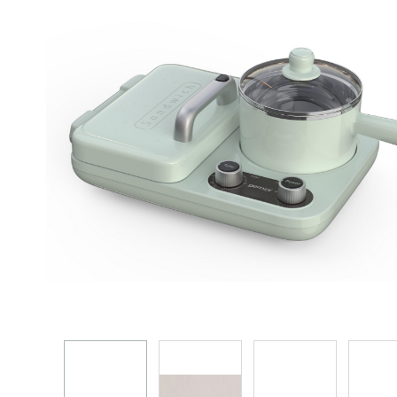
焗爐 蒸爐 微波爐 蒸焗爐
電飯煲
真空包裝機