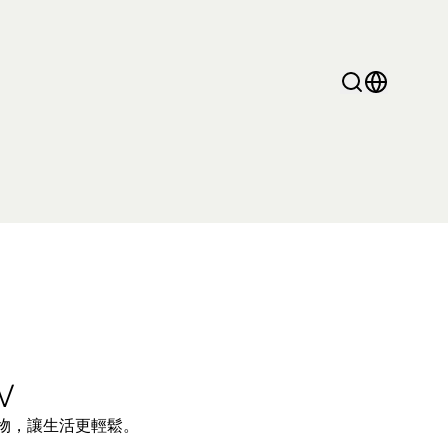
mini Pro系列
V
物，讓生活更輕鬆。
水瓶 養生壺
多功能煮食鍋