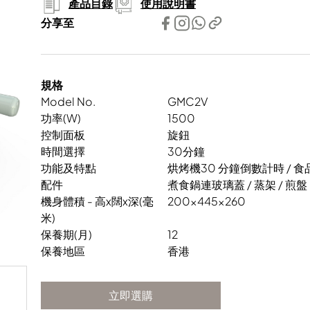
產品目錄
使用說明書
分享至
規格
Model No.
GMC2V
功率(W)
1500
控制面板
旋鈕
時間選擇
30分鐘
功能及特點
烘烤機30 分鐘倒數計時 /
配件
煮食鍋連玻璃蓋 / 蒸架 / 煎盤
機身體積 - 高x闊x深(毫
200x445x260
米)
保養期(月)
12
保養地區
香港
立即選購
立即選購