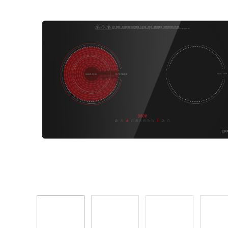
焗爐 蒸爐 微波爐 蒸焗爐
電飯煲
真空包裝機