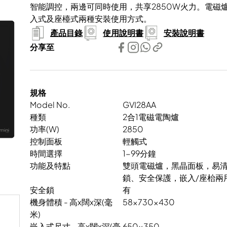
智能調控，兩邊可同時使用，共享2850W火力。電磁爐
入式及座檯式兩種安裝使用方式。
產品目錄
使用說明書
安裝說明書
分享至
規格
Model No.
GVI28AA
種類
2合1電磁電陶爐
功率(W)
2850
控制面板
輕觸式
時間選擇
1-99分鐘
功能及特點
雙頭電磁爐，黑晶面板，易清
鎖、安全保護，嵌入/座枱兩用
安全鎖
有
機身體積 - 高x闊x深(毫
58x730x430
米)
嵌入式尺寸 - 高x闊x深(毫
650x350