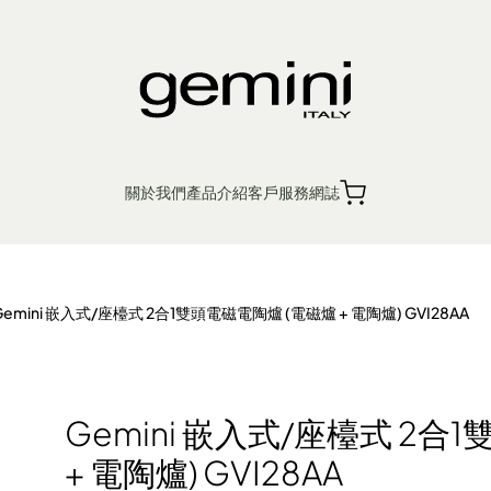
合1雙頭電磁電陶爐 (電磁爐 +
關於我們
產品介紹
客戶服務
網誌
繁
簡
EN
銷售點
產品保養
Gemini 嵌入式/座檯式 2合1雙頭電磁電陶爐 (電磁爐 + 電陶爐) GVI28AA
入廚小家電
個人護理
生活時尚
Ge
Gemini 嵌入式/座檯式 2合
+ 電陶爐) GVI28AA
機 浴室寶
 鬆餅機
廚餘機
風扇
蒸汽掛燙機 熨斗
電磁爐 電陶爐 煮食爐
電暖產品
榨汁機 攪拌機 廚師機 食物處理器
吸塵機 除塵蟎機
電熱