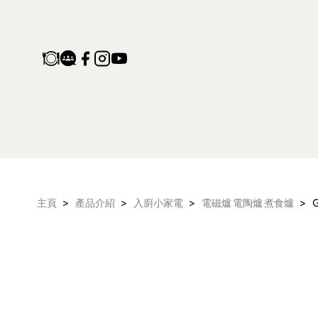
Gemini 嵌入式/座檯式 2
>
>
>
>
主頁
產品介紹
入廚小家電
電磁爐 電陶爐 煮食爐
產品保養登記
家電維修收集站
生活電器
空氣淨化設備
配件及其他
電子及體脂磅
旅行及露營用品
氣炸鍋 氣炸焗爐
衣物烘乾機
頭髮造型器
抽濕機 迷你抽濕
麵包機 多士爐