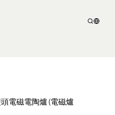
 電陶爐) GVI28AA
mini Pro系列
1雙頭電磁電陶爐 (電磁爐
水瓶 養生壺
多功能煮食鍋