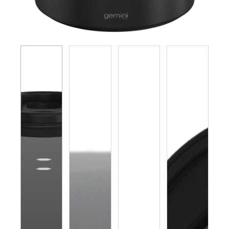
電磁爐 電陶爐 煮食爐
GEMINI PRO系列
旅行及露營用品
榨汁機 攪拌機 廚師機 食物處理器
電熱水瓶 養生壺
多功能煮食鍋
焗爐 蒸爐 微波爐 蒸焗爐
電飯煲
真空包裝機