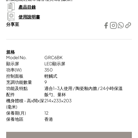
產品目錄
使用說明書
分享至
規格
Model No.
GRC6BK
顯示屏
LED顯示屏
功率(W)
350
控制面板
輕觸式
烹調功能數量
9
功能及特點
適合1-3人使用 / 陶瓷釉內膽 / 24小時保溫
配件
飯勺、量杯
機身體積 - 高x闊x深
214x233x203
(毫米)
保養期(月)
12
保養地區
香港