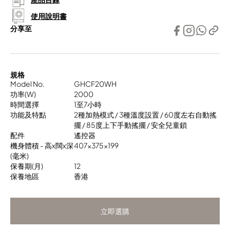
使用說明書
分享至
規格
Model No.
GHCF20WH
功率(W)
2000
時間選擇
1至7小時
功能及特點
2種加熱模式 / 3種溫度設置 / 60度左右自動搖
擺 / 85度上下手動搖擺 / 安全兒童鎖
配件
遙控器
機身體積 - 高x闊x深
407x375x199
(毫米)
保養期(月)
12
保養地區
香港
立即選購
立即選購