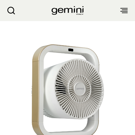
Gemini 2合1冷暖風扇 GHCF20WH
關於我們
產品介紹
客戶服務
生活電器
網誌
入廚小家電
銷售點
空氣淨化設備
衣物烘乾機
抽濕機 迷你抽濕機 浴室寶
產品保養
個人護理
配件及其他
風扇
氣炸鍋 氣炸焗爐
蒸汽掛燙機 熨斗
麵包機 多士爐 鬆餅機
生活時尚
產品保養登記
電子及體脂磅
電暖產品
廚餘機
繁
簡
EN
家電維修收集站
頭髮造型器
吸塵機 除塵蟎機