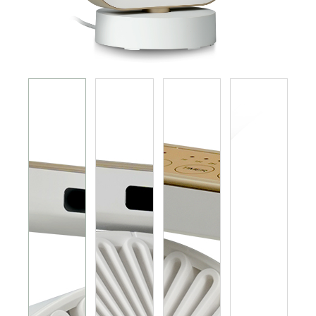
電磁爐 電陶爐 煮食爐
GEMINI PRO系列
旅行及露營用品
榨汁機 攪拌機 廚師機 食物處理器
電熱水瓶 養生壺
多功能煮食鍋
焗爐 蒸爐 微波爐 蒸焗爐
電飯煲
真空包裝機