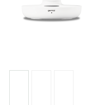
電磁爐 電陶爐 煮食爐
GEMINI PRO系列
旅行及露營用品
榨汁機 攪拌機 廚師機 食物處理器
電熱水瓶 養生壺
多功能煮食鍋
焗爐 蒸爐 微波爐 蒸焗爐
電飯煲
真空包裝機