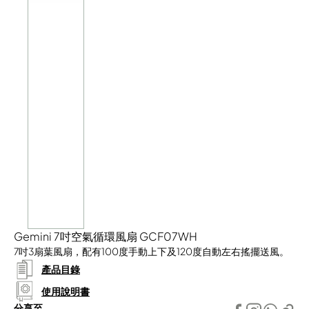
Gemini 7吋空氣循環風扇 GCF07WH
7吋3扇葉風扇，配有100度手動上下及120度自動左右搖擺送風。
產品目錄
使用說明書
分享至