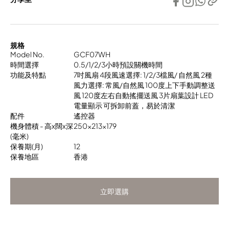
規格
Model No.
GCF07WH
時間選擇
0.5/1/2/3小時預設關機時間
功能及特點
7吋風扇 4段風速選擇: 1/2/3檔風/ 自然風 2種
風力選擇: 常風/自然風 100度上下手動調整送
風 120度左右自動搖擺送風 3片扇葉設計 LED
電量顯示 可拆卸前蓋，易於清潔
配件
遙控器
機身體積 - 高x闊x深
250x213x179
(毫米)
保養期(月)
12
保養地區
香港
立即選購
立即選購