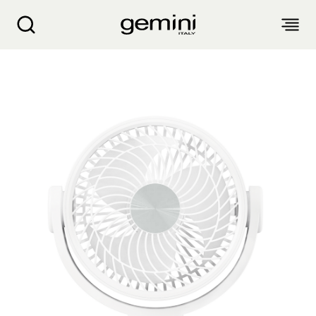
Gemini 7吋空氣循環風扇 GCF07WH
關於我們
產品介紹
客戶服務
生活電器
網誌
入廚小家電
銷售點
空氣淨化設備
衣物烘乾機
抽濕機 迷你抽濕機 浴室寶
產品保養
個人護理
配件及其他
風扇
氣炸鍋 氣炸焗爐
蒸汽掛燙機 熨斗
麵包機 多士爐 鬆餅機
生活時尚
產品保養登記
電子及體脂磅
電暖產品
廚餘機
繁
簡
EN
家電維修收集站
頭髮造型器
吸塵機 除塵蟎機